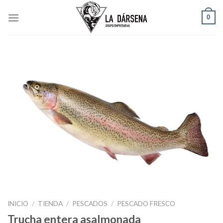
Skip
0
to
content
INICIO
/
TIENDA
/
PESCADOS
/
PESCADO FRESCO
Trucha entera asalmonada