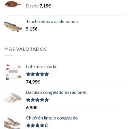
Desde
7,15
€
Trucha entera asalmonada
5,15
€
MÁS VALORADOS
Lote mariscada
Valorado
74,95
€
con
5.00
de
5
Bacalao congelado en raciones
Valorado
6,90
€
con
5.00
de
5
Chipirón limpio congelado