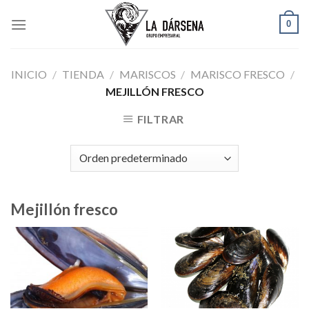
Skip
0
to
content
INICIO
/
TIENDA
/
MARISCOS
/
MARISCO FRESCO
/
MEJILLÓN FRESCO
FILTRAR
Mejillón fresco