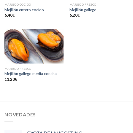
MARISCO COCIDO
MARISCO FRESCO
Mejillón entero cocido
Mejillón gallego
6,40
€
6,20
€
MARISCO FRESCO
Mejillón gallego media concha
11,20
€
NOVEDADES
GYOZA DE LANGOSTINO