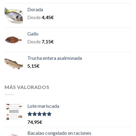
Dorada
Desde
4,45
€
Gallo
Desde
7,15
€
Trucha entera asalmonada
5,15
€
MÁS VALORADOS
Lote mariscada
Valorado
74,95
€
con
5.00
de
5
Bacalao congelado en raciones