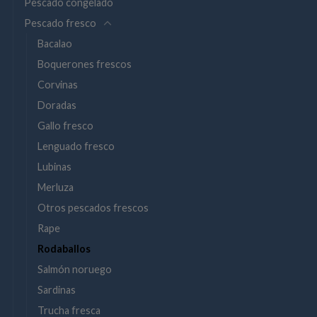
Pescado congelado
Pescado fresco
Bacalao
Boquerones frescos
Corvinas
Doradas
Gallo fresco
Lenguado fresco
Lubinas
Merluza
Otros pescados frescos
Rape
Rodaballos
Salmón noruego
Sardinas
Trucha fresca