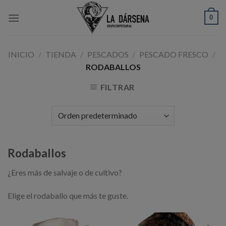
Skip
0
to
content
INICIO
/
TIENDA
/
PESCADOS
/
PESCADO FRESCO
/
RODABALLOS
FILTRAR
Rodaballos
¿Eres más de salvaje o de cultivo?
Elige el rodaballo que más te guste.