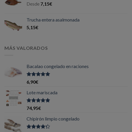
Desde
7,15
€
Trucha entera asalmonada
5,15
€
MÁS VALORADOS
Bacalao congelado en raciones
Valorado
6,90
€
con
5.00
de
5
Lote mariscada
Valorado
74,95
€
con
5.00
de
5
Chipirón limpio congelado