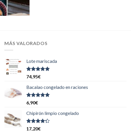
MÁS VALORADOS
Lote mariscada
Valorado
74,95
€
con
5.00
de
5
Bacalao congelado en raciones
Valorado
6,90
€
con
5.00
de
5
Chipirón limpio congelado
Valorado
17,20
€