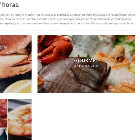
 horas.
do con transporte propio. Y en el resto de la península, se enviaran el día inmediato a la recepción del mismo
 HÁBILES. Se reserva el derecho de enviar el pedido algún día mas tarde al tratarse de pescado fresco y
 completo, y en caso contrario enviaríamos el mismo, sin el producto en falta abonando su importe al cliente.
GOURMET
62 PRODUCTOS