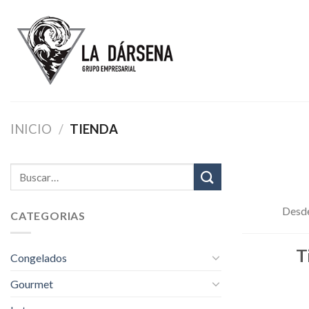
Skip
to
content
INICIO
/
TIENDA
Desde
CATEGORIAS
T
Congelados
Gourmet