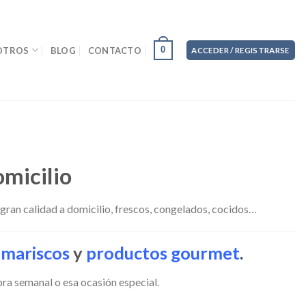
0
OTROS
BLOG
CONTACTO
ACCEDER / REGISTRARSE
omicilio
ran calidad a domicilio, frescos, congelados, cocidos…
,
mariscos
y
productos gourmet
.
pra semanal o esa ocasión especial.