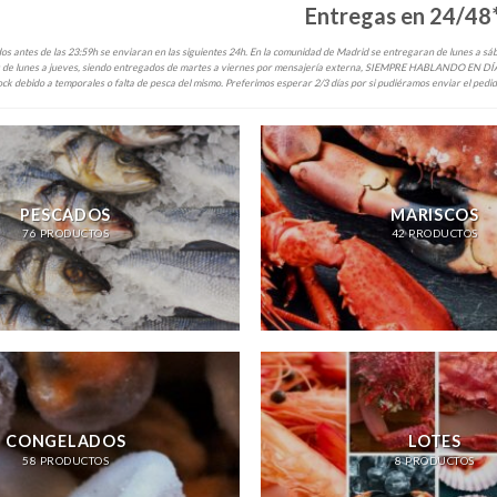
Entregas en 24/48*
dos antes de las 23:59h se enviaran en las siguientes 24h. En la comunidad de Madrid se entregaran de lunes a sába
os de lunes a jueves, siendo entregados de martes a viernes por mensajería externa, SIEMPRE HABLANDO EN DÍAS
ck debido a temporales o falta de pesca del mismo. Preferimos esperar 2/3 días por si pudiéramos enviar el pedido
PESCADOS
MARISCOS
76 PRODUCTOS
42 PRODUCTOS
CONGELADOS
LOTES
58 PRODUCTOS
8 PRODUCTOS