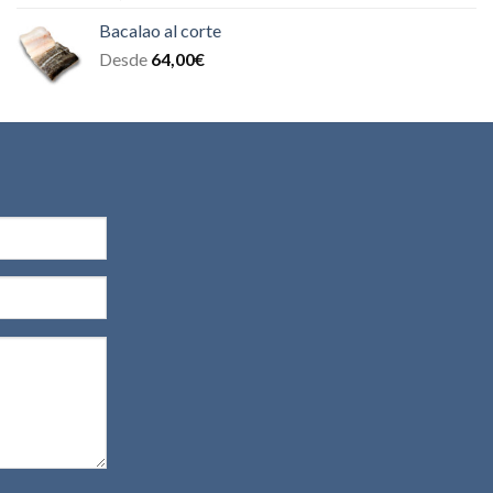
con
4.00
de 5
Bacalao al corte
Desde
64,00
€