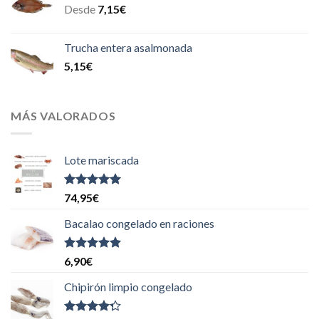
Desde
7,15
€
Trucha entera asalmonada
5,15
€
MÁS VALORADOS
Lote mariscada
Valorado
74,95
€
con
5.00
de
5
Bacalao congelado en raciones
Valorado
6,90
€
con
5.00
de
5
Chipirón limpio congelado