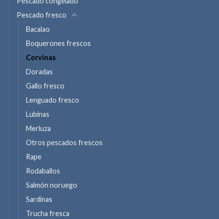
Pescado congelado
Pescado fresco
Bacalao
Boquerones frescos
Corvinas
Doradas
Gallo fresco
Lenguado fresco
Lubinas
Merluza
Otros pescados frescos
Rape
Rodaballos
Salmón noruego
Sardinas
Trucha fresca