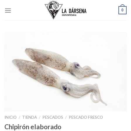
Skip
0
to
content
INICIO
/
TIENDA
/
PESCADOS
/
PESCADO FRESCO
Chipirón elaborado