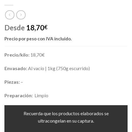
Desde
18,70
€
Precio por peso
con IVA incluido.
Precio/kilo:
18,70€
Envasado:
Al vacío | 1kg (750g escurrido)
Piezas:
–
Preparación:
Limpio
Recuerda que los productos elaborados se
ultracongelan en su captura.