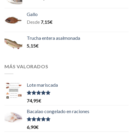
Gallo
Desde
7,15
€
Trucha entera asalmonada
5,15
€
MÁS VALORADOS
Lote mariscada
Valorado
74,95
€
con
5.00
de
5
Bacalao congelado en raciones
Valorado
6,90
€
con
5.00
de