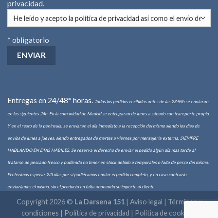
privacidad
.
* obligatorio
Entregas en 24/48* horas.
Todos los pedidos recibidos antes de las 23:59h se enviaran
en las siguientes 24h. En la comunidad de Madrid se entregaran de lunes a sábado con transporte propio.
Y en el resto de la península, se enviaran el día inmediato a la recepción del mismo siendo los días de
envíos de lunes a jueves, siendo entregados de martes a viernes por mensajería externa, SIEMPRE
HABLANDO EN DÍAS HÁBILES. Se reserva el derecho de enviar el pedido algún día mas tarde al
tratarse de pescado fresco y pudiendo no tener en stock debido a temporales o falta de pesca del mismo.
Preferimos esperar 2/3 días por si pudiéramos enviar el pedido completo, y en caso contrario
enviaríamos el mismo, sin el producto en falta abonando su importe al cliente.
Copyright 2026 ©
La Darsena 151
|
Aviso legal | Términos y
condiciones
|
Política de privacidad
|
Política de cookies
|