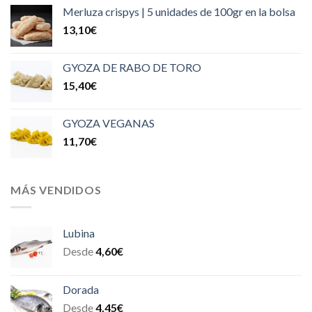
Merluza crispys | 5 unidades de 100gr en la bolsa
13,10
€
GYOZA DE RABO DE TORO
15,40
€
GYOZA VEGANAS
11,70
€
MÁS VENDIDOS
Lubina
Desde
4,60
€
Dorada
Desde
4,45
€