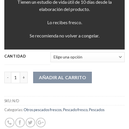
Tienen un estudio de vida útil de 10 días desde la
elaboración del producto.
Lo recibes fresco.
Se recomienda no volver a congelar.
CANTIDAD
Cantidad
AÑADIR AL CARRITO
SKU:
N/D
Categorías:
Otros pescados frescos
,
Pescado fresco
,
Pescados