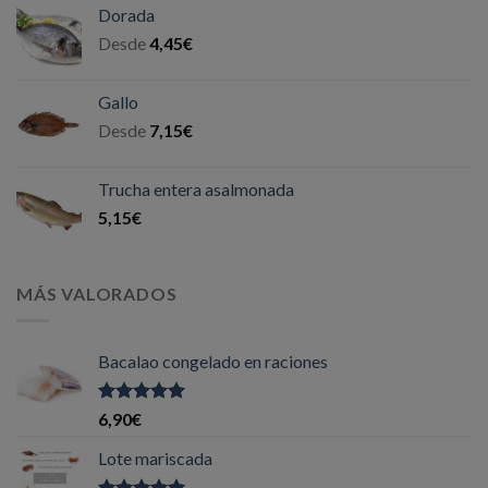
Dorada
Desde
4,45
€
Gallo
Desde
7,15
€
Trucha entera asalmonada
5,15
€
MÁS VALORADOS
Bacalao congelado en raciones
Valorado
6,90
€
con
5.00
de
5
Lote mariscada