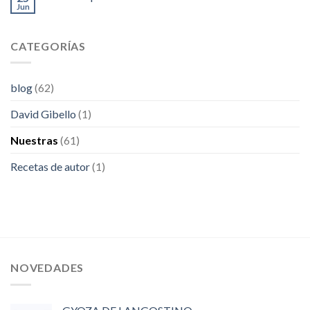
Jun
sabor
y
salud
CATEGORÍAS
sin
salir
de
casa
blog
(62)
David Gibello
(1)
Nuestras
(61)
Recetas de autor
(1)
NOVEDADES