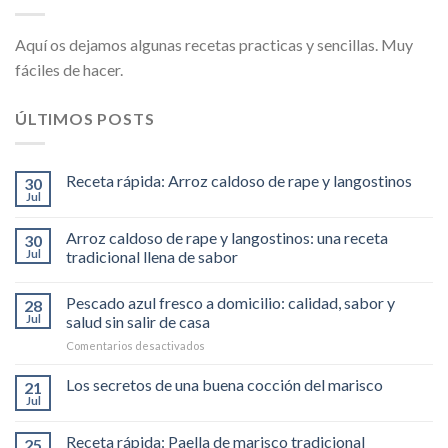
Aquí os dejamos algunas recetas practicas y sencillas. Muy
fáciles de hacer.
ÚLTIMOS POSTS
Receta rápida: Arroz caldoso de rape y langostinos
30
Jul
Arroz caldoso de rape y langostinos: una receta
30
Jul
tradicional llena de sabor
Pescado azul fresco a domicilio: calidad, sabor y
28
Jul
salud sin salir de casa
en
Comentarios desactivados
Pescado
azul
Los secretos de una buena cocción del marisco
21
fresco
Jul
a
domicilio:
Receta rápida: Paella de marisco tradicional
25
calidad,