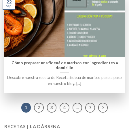
22
Sep
Cómo preparar una fideuá de marisco con ingredientes a
domicilio
Descubre nuestra receta de Receta: fideuá de marisco paso a paso
en nuestro blog. [...]
1
2
3
4
…
7
RECETAS | LA DÁRSENA