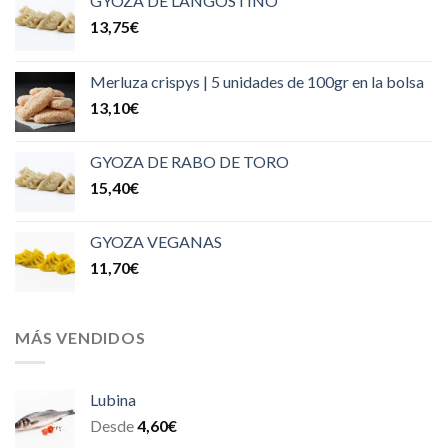
GYOZA DE LANGOSTINO
13,75
€
Merluza crispys | 5 unidades de 100gr en la bolsa
13,10
€
GYOZA DE RABO DE TORO
15,40
€
GYOZA VEGANAS
11,70
€
MÁS VENDIDOS
Lubina
Desde
4,60
€