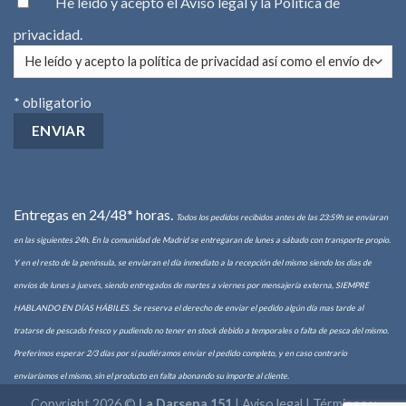
He leído y acepto el
Aviso legal
y la
Política de
privacidad
.
* obligatorio
Entregas en 24/48* horas.
Todos los pedidos recibidos antes de las 23:59h se enviaran
en las siguientes 24h. En la comunidad de Madrid se entregaran de lunes a sábado con transporte propio.
Y en el resto de la península, se enviaran el día inmediato a la recepción del mismo siendo los días de
envíos de lunes a jueves, siendo entregados de martes a viernes por mensajería externa, SIEMPRE
HABLANDO EN DÍAS HÁBILES. Se reserva el derecho de enviar el pedido algún día mas tarde al
tratarse de pescado fresco y pudiendo no tener en stock debido a temporales o falta de pesca del mismo.
Preferimos esperar 2/3 días por si pudiéramos enviar el pedido completo, y en caso contrario
enviaríamos el mismo, sin el producto en falta abonando su importe al cliente.
Copyright 2026 ©
La Darsena 151
|
Aviso legal | Términos y