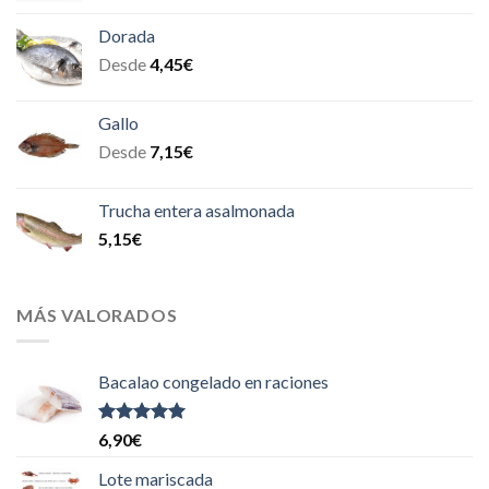
Dorada
Desde
4,45
€
Gallo
Desde
7,15
€
Trucha entera asalmonada
5,15
€
MÁS VALORADOS
Bacalao congelado en raciones
Valorado
6,90
€
con
5.00
de
5
Lote mariscada