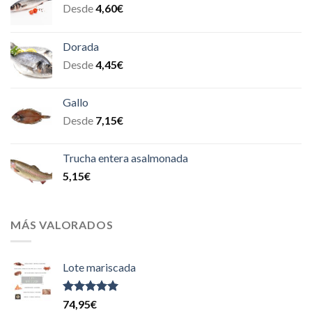
Desde
4,60
€
Dorada
Desde
4,45
€
Gallo
Desde
7,15
€
Trucha entera asalmonada
5,15
€
MÁS VALORADOS
Lote mariscada
Valorado
74,95
€