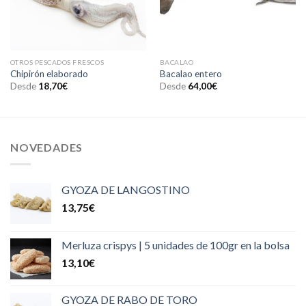
OTROS PESCADOS FRESCOS
BACALAO
Chipirón elaborado
Bacalao entero
Desde
18,70
€
Desde
64,00
€
NOVEDADES
GYOZA DE LANGOSTINO
13,75
€
Merluza crispys | 5 unidades de 100gr en la bolsa
13,10
€
GYOZA DE RABO DE TORO