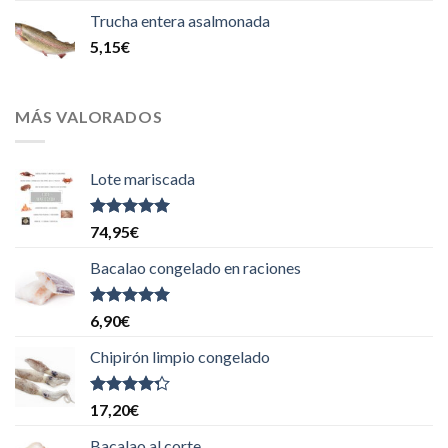
Trucha entera asalmonada
5,15
€
MÁS VALORADOS
Lote mariscada
Valorado
74,95
€
con
5.00
de
5
Bacalao congelado en raciones
Valorado
6,90
€
con
5.00
de
5
Chipirón limpio congelado
Valorado
17,20
€
con
4.00
de 5
Bacalao al corte