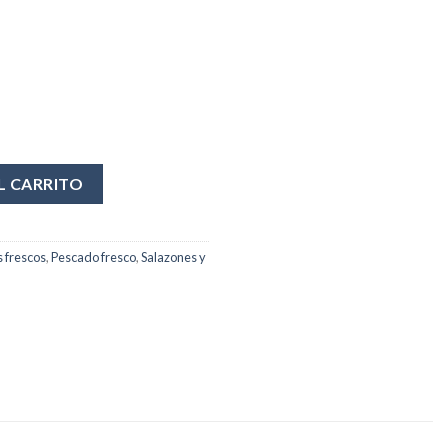
L CARRITO
 frescos
,
Pescado fresco
,
Salazones y