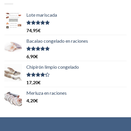
Lote mariscada
Valorado
74,95
€
con
5.00
de
5
Bacalao congelado en raciones
Valorado
6,90
€
con
5.00
de
5
Chipirón limpio congelado
Valorado
17,20
€
con
4.00
de 5
Merluza en raciones
4,20
€