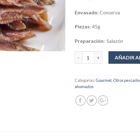
Envasado:
Conserva
Piezas:
45g
Preparación:
Salazón
Cantidad
AÑADIR A
Categorías:
Gourmet
,
Otros pescados
ahumados