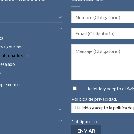
ca
rva gourmet
y ahumados
desalado
s
omplementos
He leído y acepto el
Avi
Política de privacidad
.
* obligatorio