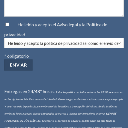
He leído y acepto el
Aviso legal
y la
Política de
privacidad
.
* obligatorio
Entregas en 24/48* horas.
Todos los pedidos recibidos antes de las 23:59h se enviaran
en las siguientes 24h. En la comunidad de Madrid se entregaran de lunes a sábado con transporte propio.
Y en el resto de la península, se enviaran el día inmediato a la recepción del mismo siendo los días de
envíos de lunes a jueves, siendo entregados de martes a viernes por mensajería externa, SIEMPRE
HABLANDO EN DÍAS HÁBILES. Se reserva el derecho de enviar el pedido algún día mas tarde al
tratarse de pescado fresco y pudiendo no tener en stock debido a temporales o falta de pesca del mismo.