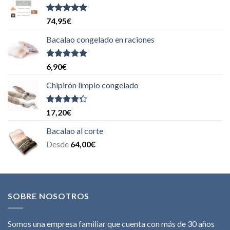
Valorado
74,95
€
con
5.00
de
5
Bacalao congelado en raciones
Valorado
6,90
€
con
5.00
de
5
Chipirón limpio congelado
Valorado
17,20
€
con
4.00
de 5
Bacalao al corte
Desde
64,00
€
SOBRE NOSOTROS
Somos una empresa familiar que cuenta con más de 30 años