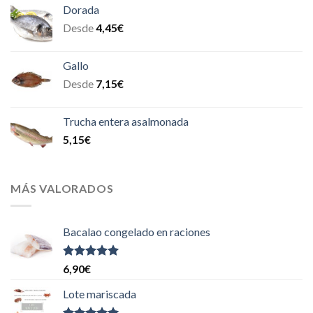
Dorada
Desde
4,45
€
Gallo
Desde
7,15
€
Trucha entera asalmonada
5,15
€
MÁS VALORADOS
Bacalao congelado en raciones
Valorado
6,90
€
con
5.00
de
5
Lote mariscada