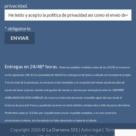
privacidad
.
* obligatorio
Entregas en 24/48* horas.
Todos los pedidos recibidos antes de las 23:59h se enviaran
en las siguientes 24h. En la comunidad de Madrid se entregaran de lunes a sábado con transporte propio.
Y en el resto de la península, se enviaran el día inmediato a la recepción del mismo siendo los días de
envíos de lunes a jueves, siendo entregados de martes a viernes por mensajería externa, SIEMPRE
HABLANDO EN DÍAS HÁBILES. Se reserva el derecho de enviar el pedido algún día mas tarde al
tratarse de pescado fresco y pudiendo no tener en stock debido a temporales o falta de pesca del mismo.
Preferimos esperar 2/3 días por si pudiéramos enviar el pedido completo, y en caso contrario
enviaríamos el mismo, sin el producto en falta abonando su importe al cliente.
Copyright 2026 ©
La Darsena 151
|
Aviso legal | Términos y