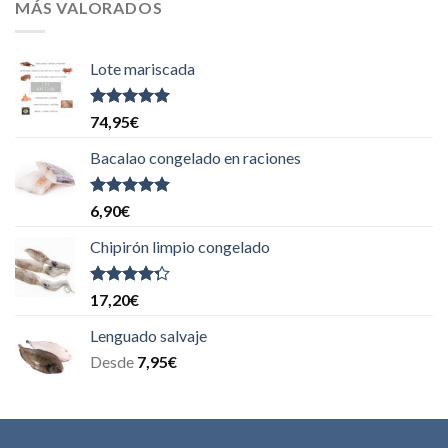
MÁS VALORADOS
Lote mariscada
Valorado
74,95
€
con
5.00
de
5
Bacalao congelado en raciones
Valorado
6,90
€
con
5.00
de
5
Chipirón limpio congelado
Valorado
17,20
€
con
4.00
de 5
Lenguado salvaje
Desde
7,95
€