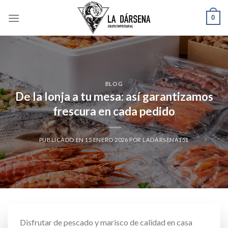
Skip
0
to
content
BLOG
De la lonja a tu mesa: así garantizamos
frescura en cada pedido
PUBLICADO EN
15 ENERO 2026
POR
LADARSENA151
Disfrutar de pescado y marisco de calidad en casa