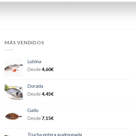
MÁS VENDIDOS
Lubina
Desde
4,60
€
Dorada
Desde
4,45
€
Gallo
Desde
7,15
€
Trucha entera asalmonada