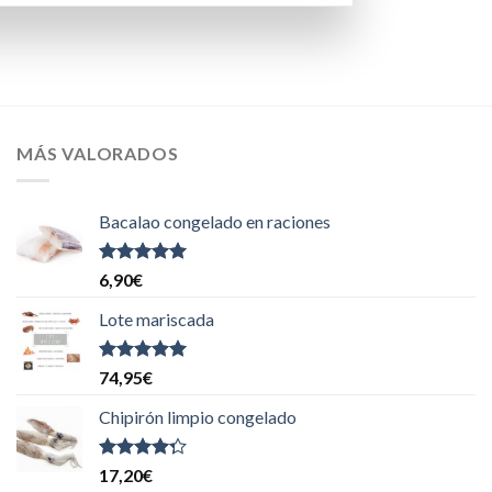
MÁS VALORADOS
Bacalao congelado en raciones
Valorado
6,90
€
con
5.00
de
5
Lote mariscada
Valorado
74,95
€
con
5.00
de
5
Chipirón limpio congelado
Valorado
17,20
€
con
4.00