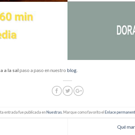
 a la sal
paso a paso en nuestro
blog
.
ta entrada fue publicada en
Nuestras
. Marque como favorito el
Enlace permanen
Qué mari