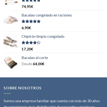
Valorado
74,95
€
con
5.00
de
5
Bacalao congelado en raciones
Valorado
6,90
€
con
5.00
de
5
Chipirón limpio congelado
Valorado
17,20
€
con
4.00
de 5
Bacalao al corte
Desde
64,00
€
SOBRE NOSOTROS
Somos una empresa familiar que cuenta con más de 30 años
de experiencia en la distribución de pescados y mariscos