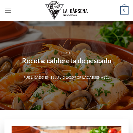
Skip
0
to
content
BLOG
Receta: caldereta de pescado
PUBLICADO EN
16 JULIO 2025
POR
LADARSENA151