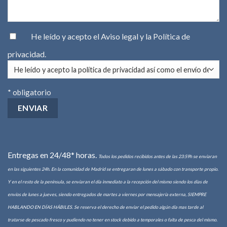
He leído y acepto el
Aviso legal
y la
Política de
privacidad
.
* obligatorio
Entregas en 24/48* horas.
Todos los pedidos recibidos antes de las 23:59h se enviaran
en las siguientes 24h. En la comunidad de Madrid se entregaran de lunes a sábado con transporte propio.
Y en el resto de la península, se enviaran el día inmediato a la recepción del mismo siendo los días de
envíos de lunes a jueves, siendo entregados de martes a viernes por mensajería externa, SIEMPRE
HABLANDO EN DÍAS HÁBILES. Se reserva el derecho de enviar el pedido algún día mas tarde al
tratarse de pescado fresco y pudiendo no tener en stock debido a temporales o falta de pesca del mismo.