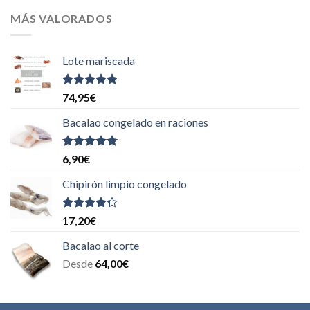
MÁS VALORADOS
Lote mariscada
Valorado
74,95
€
con
5.00
de
5
Bacalao congelado en raciones
Valorado
6,90
€
con
5.00
de
5
Chipirón limpio congelado
Valorado
17,20
€
con
4.00
de 5
Bacalao al corte
Desde
64,00
€