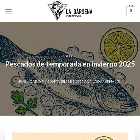
Skip
0
to
content
BLOG
Pescados de temporada en invierno 2025
PUBLICADO EN
20 NOVIEMBRE 2025
POR
LADARSENA151