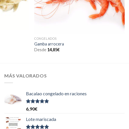
CONGELADOS
Gamba arrocera
Desde
14,85
€
MÁS VALORADOS
Bacalao congelado en raciones
Valorado
6,90
€
con
5.00
de
5
Lote mariscada