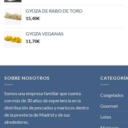
GYOZA DE RABO DE TORO
15,40
€
GYOZA VEGANAS
11,70
€
SOBRE NOSOTROS
CATEGORÍ
Somos una empresa familiar que cuenta
Congelados
con más de 30 años de experiencia en la
Gourmet
distribución de pescados y mariscos dentro
de la provincia de Madrid y de sus
Lotes
alrededores.
Mariscos