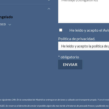
ngelado
esco
He leído y acepto el
Avi
Política de privacidad
.
* obligatorio
as siguientes 24h. En la comunidad de Madrid se entregaran de lunes a sábado con transporte propio. Y en el resto 
Se reserva el derecho de enviar el pedido algún día mas tarde al tratarse de pescado fresco y pudiendo no ten