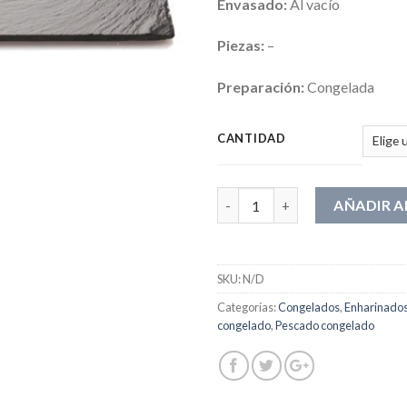
Envasado:
Al vacío
Piezas:
–
Preparación:
Congelada
CANTIDAD
Cantidad
AÑADIR A
SKU:
N/D
Categorías:
Congelados
,
Enharinados
congelado
,
Pescado congelado