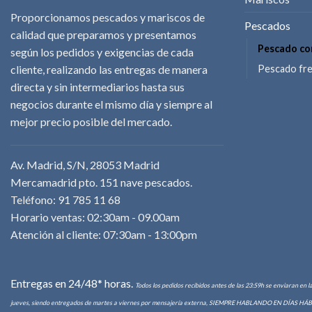
Proporcionamos pescados y mariscos de
Pescados
calidad que preparamos y presentamos
Pescado co
según los pedidos y exigencias de cada
cliente, realizando las entregas de manera
Pescado fr
directa y sin intermediarios hasta sus
negocios durante el mismo día y siempre al
mejor precio posible del mercado.
Av. Madrid, S/N, 28053 Madrid
Mercamadrid pto. 151 nave pescados.
Teléfono: 91 785 11 68
Horario ventas: 02:30am - 09.00am
Atención al cliente: 07:30am - 13:00pm
Entregas en 24/48* horas.
Todos los pedidos recibidos antes de las 23:59h se enviaran en l
jueves, siendo entregados de martes a viernes por mensajería externa, SIEMPRE HABLANDO EN DÍAS HÁBILES. 