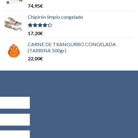
Valorado
74,95
€
con
5.00
de
5
Chipirón limpio congelado
Valorado
17,20
€
con
4.00
de 5
CARNE DE TXANGURRO CONGELADA
(TARRINA 500gr)
22,00
€