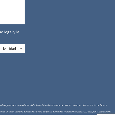
so legal
y la
de la península, se enviaran el día inmediato a la recepción del mismo siendo los días de envíos de lunes a
er en stock debido a temporales o falta de pesca del mismo. Preferimos esperar 2/3 días por si pudiéramos