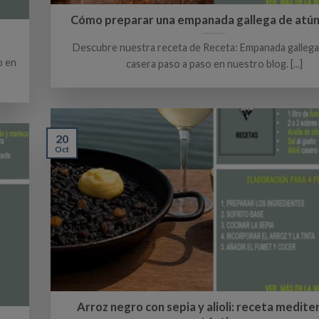
Cómo preparar una empanada gallega de atún
Descubre nuestra receta de Receta: Empanada gallega
o en
casera paso a paso en nuestro blog. [...]
20
Oct
Arroz negro con sepia y alioli: receta medit