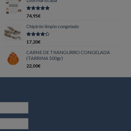
Lote mariscada
Valorado
74,95
€
con
5.00
de
5
Chipirón limpio congelado
Valorado
17,20
€
con
4.00
de 5
CARNE DE TXANGURRO CONGELADA
(TARRINA 500gr)
22,00
€