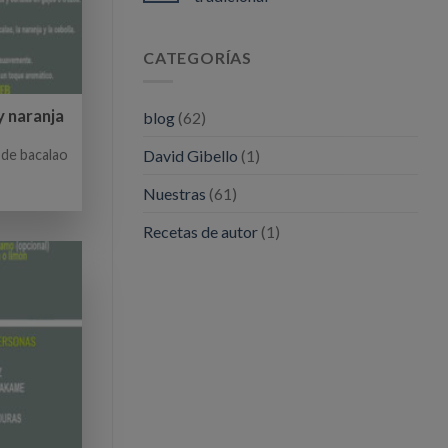
y
salud
sin
CATEGORÍAS
salir
de
casa
y naranja
blog
(62)
 de bacalao
David Gibello
(1)
Nuestras
(61)
Recetas de autor
(1)