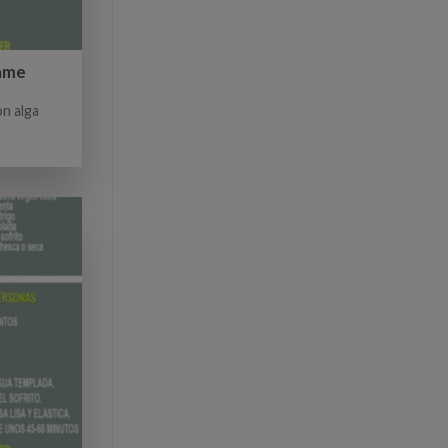
kame
n alga