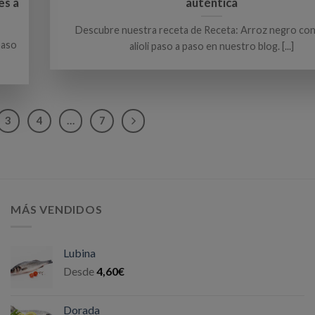
es a
auténtica
Descubre nuestra receta de Receta: Arroz negro con 
paso
alioli paso a paso en nuestro blog. [...]
3
4
…
7
MÁS VENDIDOS
Lubina
Desde
4,60
€
Dorada