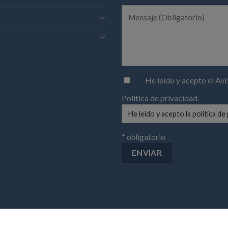
He leído y acepto el
Avi
Política de privacidad
.
* obligatorio
as siguientes 24h. En la comunidad de Madrid se entregaran de lunes a sábado con transporte propio. Y en el resto 