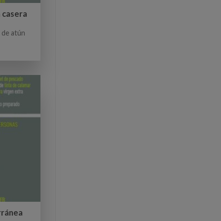
 casera
 de atún
erránea