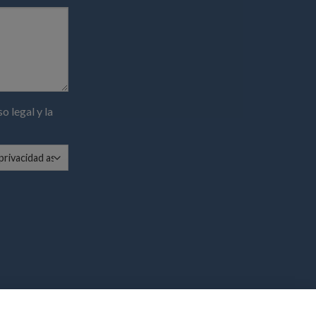
so legal
y la
de la península, se enviaran el día inmediato a la recepción del mismo siendo los días de envíos de lunes a