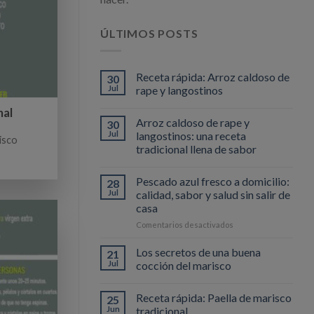
ÚLTIMOS POSTS
Receta rápida: Arroz caldoso de
30
Jul
rape y langostinos
nal
Arroz caldoso de rape y
30
Jul
langostinos: una receta
isco
tradicional llena de sabor
Pescado azul fresco a domicilio:
28
Jul
calidad, sabor y salud sin salir de
casa
en
Comentarios desactivados
Pescado
azul
Los secretos de una buena
21
fresco
Jul
cocción del marisco
a
domicilio:
Receta rápida: Paella de marisco
calidad,
25
sabor
Jun
tradicional