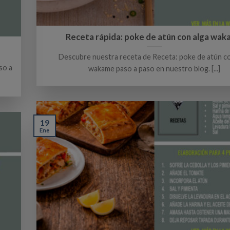
Receta rápida: poke de atún con alga wa
Descubre nuestra receta de Receta: poke de atún co
so a
wakame paso a paso en nuestro blog. [...]
19
Ene