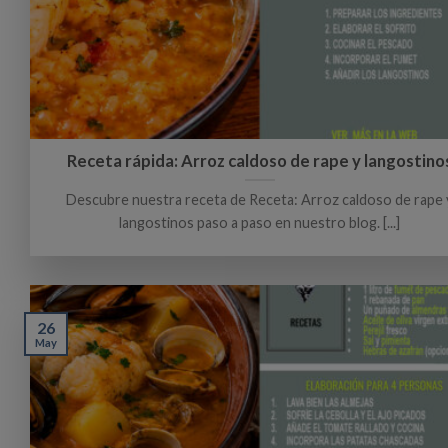
Receta rápida: Arroz caldoso de rape y langostino
Descubre nuestra receta de Receta: Arroz caldoso de rape 
langostinos paso a paso en nuestro blog. [...]
26
May