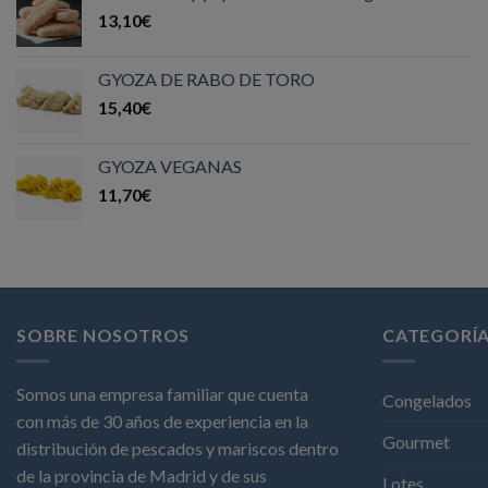
13,10
€
GYOZA DE RABO DE TORO
15,40
€
GYOZA VEGANAS
11,70
€
SOBRE NOSOTROS
CATEGORÍ
Somos una empresa familiar que cuenta
Congelados
con más de 30 años de experiencia en la
Gourmet
distribución de pescados y mariscos dentro
de la provincia de Madrid y de sus
Lotes