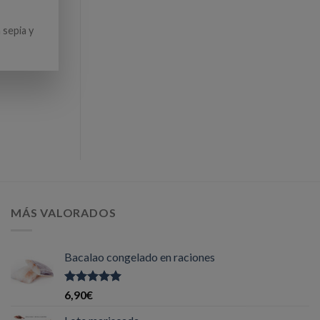
sepia y
MÁS VALORADOS
Bacalao congelado en raciones
Valorado
6,90
€
con
5.00
de
5