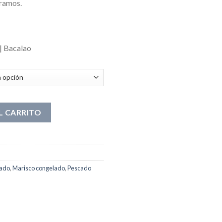
ramos.
| Bacalao
L CARRITO
lado
,
Marisco congelado
,
Pescado