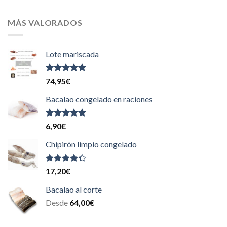
MÁS VALORADOS
Lote mariscada
Valorado
74,95
€
con
5.00
de
5
Bacalao congelado en raciones
Valorado
6,90
€
con
5.00
de
5
Chipirón limpio congelado
Valorado
17,20
€
con
4.00
de 5
Bacalao al corte
Desde
64,00
€