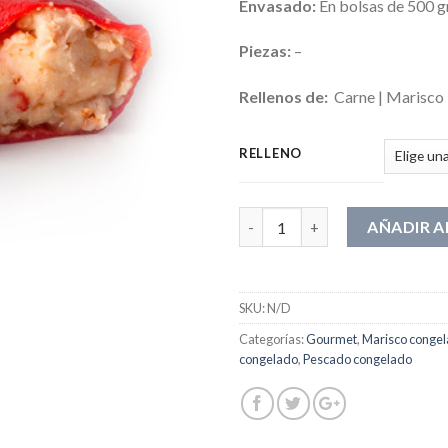
Envasado:
En bolsas de 500 g
Piezas:
–
Rellenos de:
Carne | Marisco 
RELLENO
Cantidad
AÑADIR A
SKU:
N/D
Categorías:
Gourmet
,
Marisco conge
congelado
,
Pescado congelado