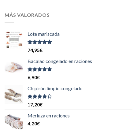
MÁS VALORADOS
Lote mariscada
Valorado
74,95
€
con
5.00
de
5
Bacalao congelado en raciones
Valorado
6,90
€
con
5.00
de
5
Chipirón limpio congelado
Valorado
17,20
€
con
4.00
de 5
Merluza en raciones
4,20
€