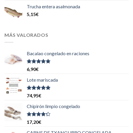
Trucha entera asalmonada
5,15
€
MÁS VALORADOS
Bacalao congelado en raciones
Valorado
6,90
€
con
5.00
de
5
Lote mariscada
Valorado
74,95
€
con
5.00
de
5
Chipirón limpio congelado
Valorado
17,20
€
con
4.00
de 5
CARNE DE TXANGURRO CONGELADA