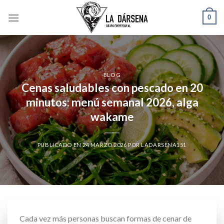
Skip
0
to
content
BLOG
Cenas saludables con pescado en 20
minutos: menú semanal 2026, alga
wakame
PUBLICADO EN
24 MARZO 2026
POR
LADARSENA151
Cada vez más personas buscan formas de cenar de