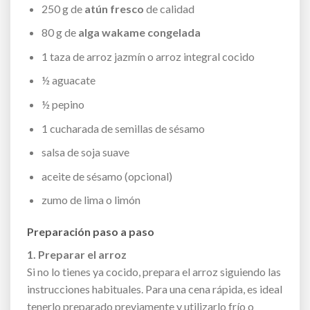
250 g de
atún fresco
de calidad
80 g de
alga wakame congelada
1 taza de arroz jazmín o arroz integral cocido
½ aguacate
½ pepino
1 cucharada de semillas de sésamo
salsa de soja suave
aceite de sésamo (opcional)
zumo de lima o limón
Preparación paso a paso
1. Preparar el arroz
Si no lo tienes ya cocido, prepara el arroz siguiendo las
instrucciones habituales. Para una cena rápida, es ideal
tenerlo preparado previamente y utilizarlo frío o