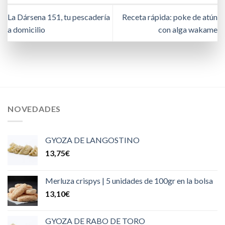
La Dársena 151, tu pescadería
Receta rápida: poke de atún
a domicilio
con alga wakame
NOVEDADES
GYOZA DE LANGOSTINO
13,75
€
Merluza crispys | 5 unidades de 100gr en la bolsa
13,10
€
GYOZA DE RABO DE TORO