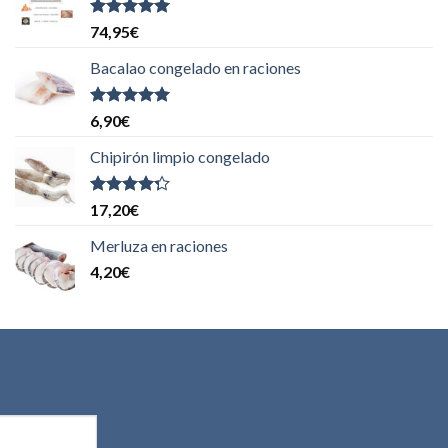
Valorado
74,95
€
con
5.00
de
5
Bacalao congelado en raciones
Valorado
6,90
€
con
5.00
de
5
Chipirón limpio congelado
Valorado
17,20
€
con
4.00
de 5
Merluza en raciones
4,20
€