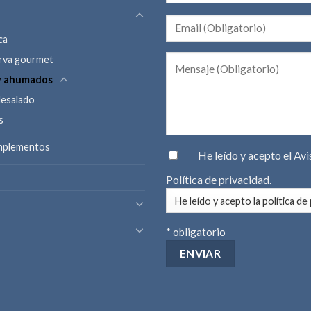
ca
rva gourmet
y ahumados
desalado
s
omplementos
He leído y acepto el
Avi
Política de privacidad
.
* obligatorio