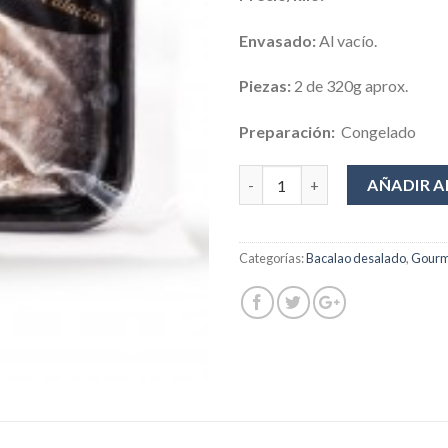
Envasado:
Al vacío.
Piezas:
2 de 320g aprox.
Preparación:
Congelado
Cantidad
AÑADIR A
Categorías:
Bacalao desalado
,
Gourm