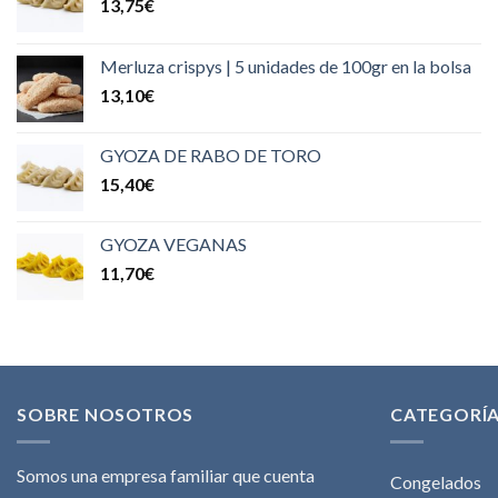
13,75
€
Merluza crispys | 5 unidades de 100gr en la bolsa
13,10
€
GYOZA DE RABO DE TORO
15,40
€
GYOZA VEGANAS
11,70
€
SOBRE NOSOTROS
CATEGORÍ
Somos una empresa familiar que cuenta
Congelados