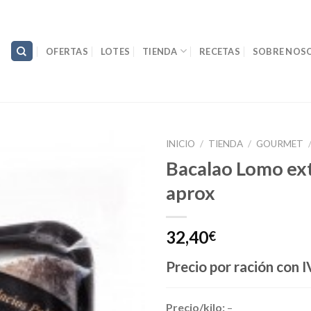
OFERTAS
LOTES
TIENDA
RECETAS
SOBRE NOS
INICIO
/
TIENDA
/
GOURMET
Bacalao Lomo ext
aprox
32,40
€
Precio por ración
con I
Precio/kilo:
–