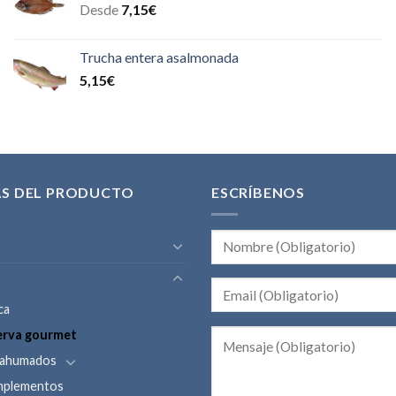
Desde
7,15
€
Trucha entera asalmonada
5,15
€
AS DEL PRODUCTO
ESCRÍBENOS
ca
erva gourmet
y ahumados
omplementos