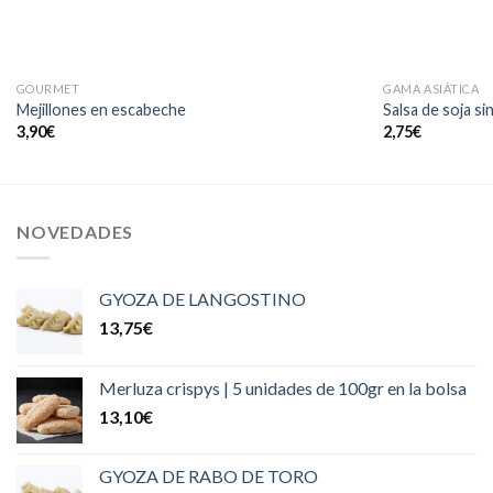
GOURMET
GAMA ASIÁTICA
Mejillones en escabeche
Salsa de soja si
3,90
€
2,75
€
NOVEDADES
GYOZA DE LANGOSTINO
13,75
€
Merluza crispys | 5 unidades de 100gr en la bolsa
13,10
€
GYOZA DE RABO DE TORO