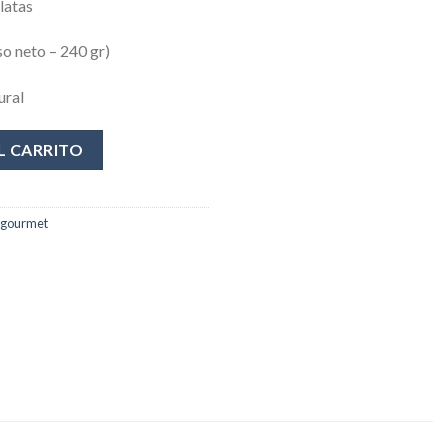
latas
so neto – 240 gr)
ural
L CARRITO
 gourmet