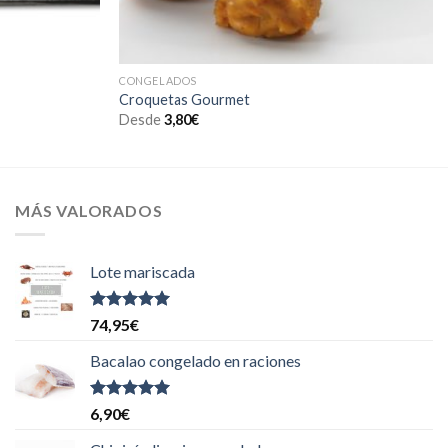
CONGELADOS
Croquetas Gourmet
Desde
3,80
€
MÁS VALORADOS
Lote mariscada
Valorado
74,95
€
con
5.00
de
5
Bacalao congelado en raciones
Valorado
6,90
€
con
5.00
de
5