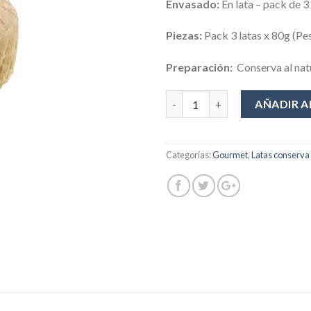
Envasado:
En lata – pack de 3 
Piezas:
Pack 3 latas x 80g (Pe
Preparación:
Conserva al nat
Cantidad
AÑADIR A
Categorías:
Gourmet
,
Latas conserva