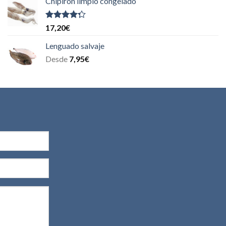
Chipirón limpio congelado
Valorado
17,20
€
con
4.00
de 5
Lenguado salvaje
Desde
7,95
€