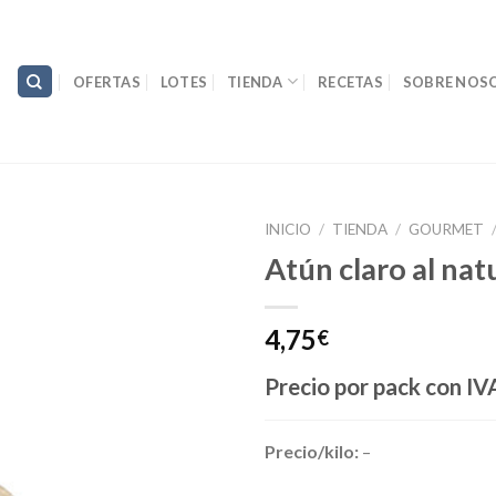
OFERTAS
LOTES
TIENDA
RECETAS
SOBRE NOS
INICIO
/
TIENDA
/
GOURMET
Atún claro al nat
4,75
€
Precio por pack
con IVA
Precio/kilo:
–