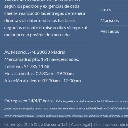
según los pedidos y exigencias de cada
Lotes
cliente, realizando las entregas de manera
directa y sin intermediarios hasta sus
Mariscos
negocios durante el mismo día y siempre al
Pescados
mejor precio posible del mercado.
Av. Madrid, S/N, 28053 Madrid
Mercamadrid pto. 151 nave pescados.
Teléfono: 91 785 11 68
Horario ventas: 02:30am - 09.00am
Atención al cliente: 07:30am - 13:00pm
Entregas en 24/48* horas.
Todos los pedidos recibidos antes de las 23:59h se enviaran en l
jueves, siendo entregados de martes a viernes por mensajería externa, SIEMPRE HABLANDO EN DÍAS HÁBILES. 
enviar el pedido completo, y en caso contrario enviaríamos el mismo, sin el producto en falta abonando su impo
Copyright 2026 ©
La Darsena 151
|
Aviso legal | Términos y condic