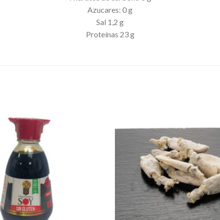
Azucares: 0 g
Sal 1,2 g
Proteínas 23 g