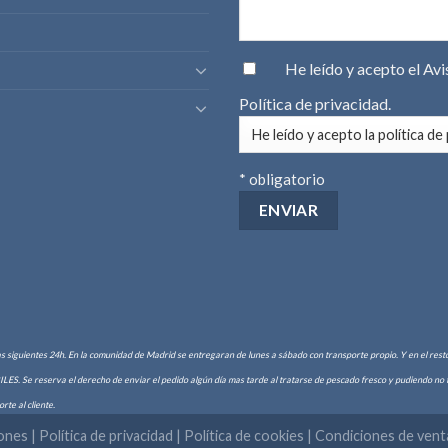
He leído y acepto el
Avi
Política de privacidad
.
* obligatorio
as siguientes 24h. En la comunidad de Madrid se entregaran de lunes a sábado con transporte propio. Y en el resto 
Se reserva el derecho de enviar el pedido algún día mas tarde al tratarse de pescado fresco y pudiendo no ten
rte al cliente.
iones
|
Política de privacidad
|
Política de cookies
|
Condiciones de vent