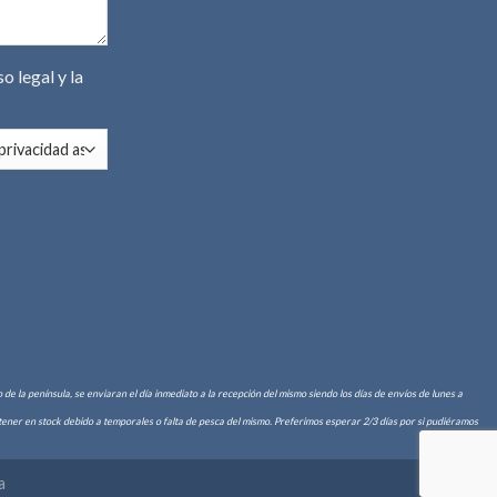
so legal
y la
de la península, se enviaran el día inmediato a la recepción del mismo siendo los días de envíos de lunes a
er en stock debido a temporales o falta de pesca del mismo. Preferimos esperar 2/3 días por si pudiéramos
a