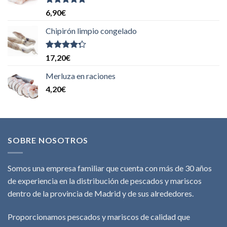
Valorado
6,90
€
con
5.00
de
5
Chipirón limpio congelado
Valorado
17,20
€
con
4.00
de 5
Merluza en raciones
4,20
€
SOBRE NOSOTROS
Somos una empresa familiar que cuenta con más de 30 años
de experiencia en la distribución de pescados y mariscos
dentro de la provincia de Madrid y de sus alrededores.
Proporcionamos pescados y mariscos de calidad que