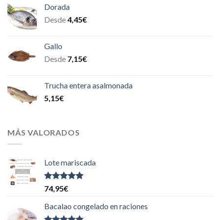
Dorada
Desde
4,45
€
Gallo
Desde
7,15
€
Trucha entera asalmonada
5,15
€
MÁS VALORADOS
Lote mariscada
Valorado
74,95
€
con
5.00
de
5
Bacalao congelado en raciones