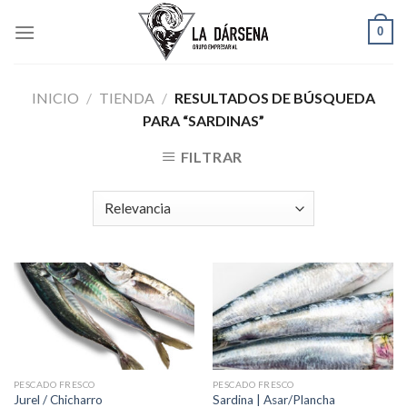
Skip
0
to
content
INICIO
/
TIENDA
/
RESULTADOS DE BÚSQUEDA
PARA “SARDINAS”
FILTRAR
PESCADO FRESCO
PESCADO FRESCO
Jurel / Chicharro
Sardina | Asar/Plancha