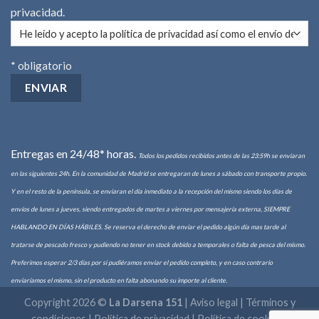
privacidad
.
* obligatorio
Entregas en 24/48* horas.
Todos los pedidos recibidos antes de las 23:59h se enviaran
en las siguientes 24h. En la comunidad de Madrid se entregaran de lunes a sábado con transporte propio.
Y en el resto de la península, se enviaran el día inmediato a la recepción del mismo siendo los días de
envíos de lunes a jueves, siendo entregados de martes a viernes por mensajería externa, SIEMPRE
HABLANDO EN DÍAS HÁBILES. Se reserva el derecho de enviar el pedido algún día mas tarde al
tratarse de pescado fresco y pudiendo no tener en stock debido a temporales o falta de pesca del mismo.
Preferimos esperar 2/3 días por si pudiéramos enviar el pedido completo, y en caso contrario
enviaríamos el mismo, sin el producto en falta abonando su importe al cliente.
Copyright 2026 ©
La Darsena 151
|
Aviso legal | Términos y
condiciones
|
Política de privacidad
|
Política de cookies
|